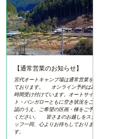
【通常営業のお知らせ】
宮代オートキャンプ場は通常営業をし
ております。 オンライン予約は24
時間受け付けています。オートサイ
ト・バンガローともに空き状況をご確
認のうえ、ご希望の区画・棟をご予約
ください。 皆さまのお越しをスタ
ッフ一同、心よりお待ちしておりま
す。