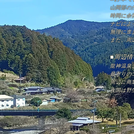
山間部の
時間に余
ナビによ
無理に進
また、周
■周辺情
龍神温泉ま
最寄りの
周辺に商
夜間は野