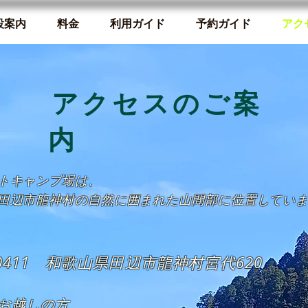
設案内
料金
利用ガイド
予約ガイド
アク
​アクセスのご案
内
トキャンプ場は、
田辺市龍神村の自然に囲まれた山間部に位置してい
-0411 和歌山県田辺市龍神村宮代620
でお越しの方