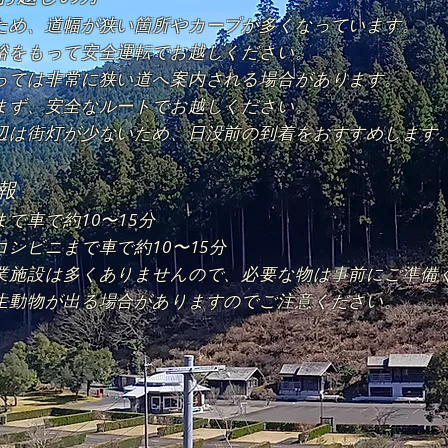
ため、道幅が狭い箇所やカーブが多くなっています。
裕をもって安全運転でお越しください。​​
っては非常に狭い道へ案内される場合があります。
まず、安全なルートでお越しください。​
辺は街灯が少ないため、日没前の到着をおすすめします
報
で車で約10〜15分
コンビニまで車で約10〜15分
業施設は多くありませんので、必要な物は事前にご準備
生動物が出る場合がありますのでご注意ください。​​​