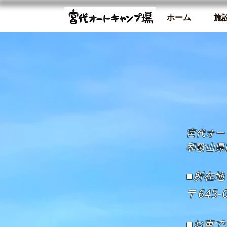
ホーム
施
宮代オー
和歌山県
■所在地
〒645
■お車